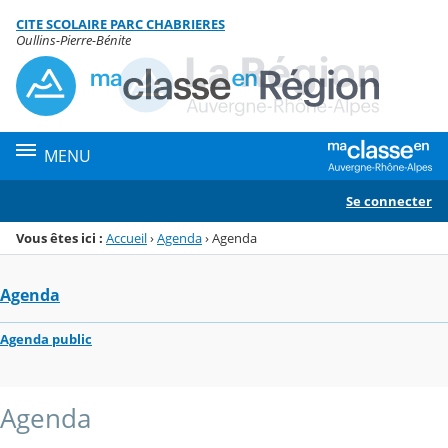
Panneau de gestion des cookies
CITE SCOLAIRE PARC CHABRIERES
Menu de la rubrique
Contenu
Oullins-Pierre-Bénite
MENU
Se connecter
Vous êtes ici :
Accueil
›
Agenda
›
Agenda
Agenda
Agenda public
Agenda