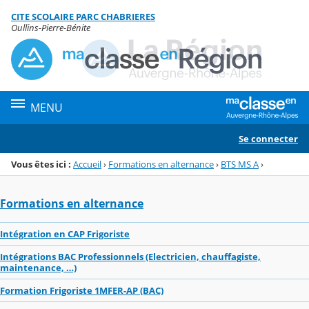
Panneau de gestion des cookies
CITE SCOLAIRE PARC CHABRIERES
Menu de la rubrique
Contenu
Oullins-Pierre-Bénite
MENU
Se connecter
Vous êtes ici :
Accueil
›
Formations en alternance
›
BTS MS A
›
Formations en alternance
Intégration en CAP Frigoriste
Intégrations BAC Professionnels (Electricien, chauffagiste,
maintenance, …)
Formation Frigoriste 1MFER-AP (BAC)