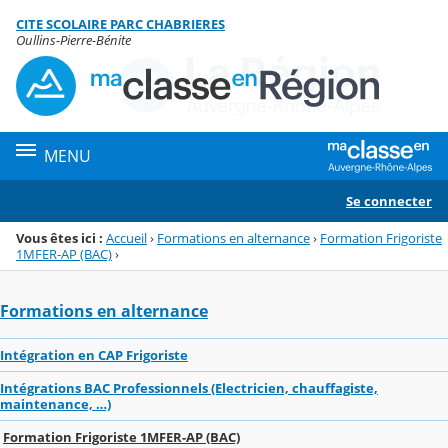
Panneau de gestion des cookies
CITE SCOLAIRE PARC CHABRIERES
Menu de la rubrique
Contenu
Oullins-Pierre-Bénite
MENU
Se connecter
Vous êtes ici :
Accueil
›
Formations en alternance
›
Formation Frigoriste
1MFER-AP (BAC)
›
Formations en alternance
Intégration en CAP Frigoriste
Intégrations BAC Professionnels (Electricien, chauffagiste,
maintenance, …)
Formation Frigoriste 1MFER-AP (BAC)