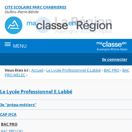
Panneau de gestion des cookies
CITE SCOLAIRE PARC CHABRIERES
Menu de la rubrique
Contenu
Oullins-Pierre-Bénite
MENU
Se connecter
Vous êtes ici :
Accueil
›
Le Lycée Professionnel E.Labbé
›
BAC PRO
›
BAC
PRO MELEC
›
Le Lycée Professionnel E.Labbé
3e "prépa-métiers"
CAP IFCA
BAC PRO
BAC PRO CIEL