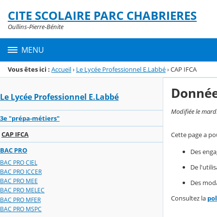
Panneau de gestion des cookies
CITE SCOLAIRE PARC CHABRIERES
Menu de la rubrique
Contenu
Oullins-Pierre-Bénite
MENU
Vous êtes ici :
Accueil
›
Le Lycée Professionnel E.Labbé
›
CAP IFCA
Donnée
Le Lycée Professionnel E.Labbé
Modifiée le mard
3e "prépa-métiers"
CAP IFCA
Cette page a pou
BAC PRO
Des enga
BAC PRO CIEL
De l'util
BAC PRO ICCER
BAC PRO MEE
Des modal
BAC PRO MELEC
Consultez la
po
BAC PRO MFER
BAC PRO MSPC