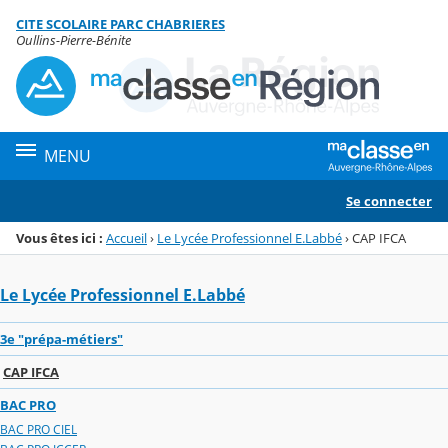
Panneau de gestion des cookies
CITE SCOLAIRE PARC CHABRIERES
Menu de la rubrique
Contenu
Oullins-Pierre-Bénite
MENU
Se connecter
Vous êtes ici :
Accueil
›
Le Lycée Professionnel E.Labbé
›
CAP IFCA
Le Lycée Professionnel E.Labbé
3e "prépa-métiers"
CAP IFCA
BAC PRO
BAC PRO CIEL