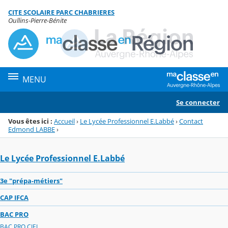
Panneau de gestion des cookies
CITE SCOLAIRE PARC CHABRIERES
Menu de la rubrique
Contenu
Oullins-Pierre-Bénite
MENU
Se connecter
Vous êtes ici :
Accueil
›
Le Lycée Professionnel E.Labbé
›
Contact
Edmond LABBE
›
Le Lycée Professionnel E.Labbé
3e "prépa-métiers"
CAP IFCA
BAC PRO
BAC PRO CIEL