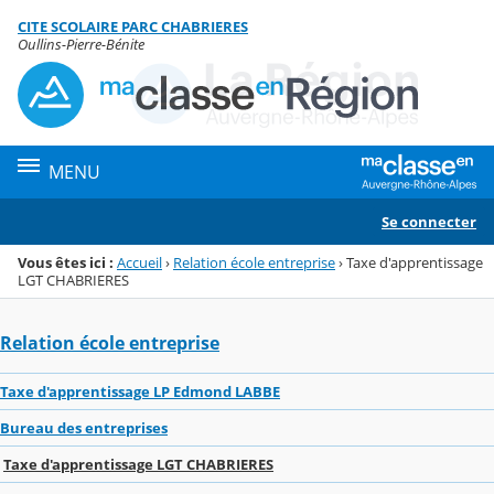
Panneau de gestion des cookies
CITE SCOLAIRE PARC CHABRIERES
Menu de la rubrique
Contenu
Oullins-Pierre-Bénite
MENU
Se connecter
Vous êtes ici :
Accueil
›
Relation école entreprise
›
Taxe d'apprentissage
LGT CHABRIERES
Relation école entreprise
Taxe d'apprentissage LP Edmond LABBE
Bureau des entreprises
Taxe d'apprentissage LGT CHABRIERES