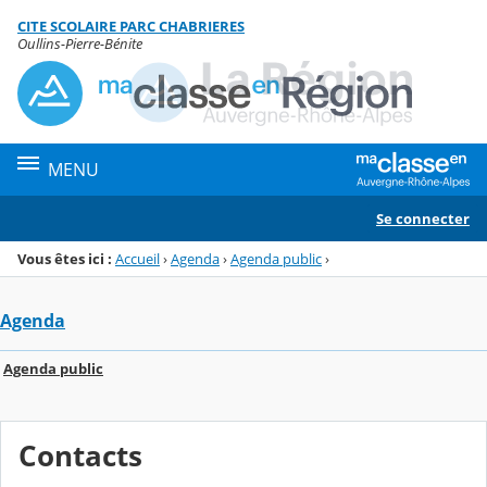
Panneau de gestion des cookies
CITE SCOLAIRE PARC CHABRIERES
Menu de la rubrique
Contenu
Oullins-Pierre-Bénite
MENU
Se connecter
Vous êtes ici :
Accueil
›
Agenda
›
Agenda public
›
Agenda
Agenda public
Contacts