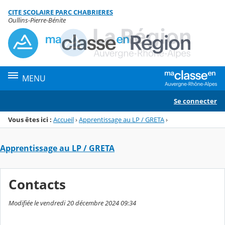
Panneau de gestion des cookies
CITE SCOLAIRE PARC CHABRIERES
Menu de la rubrique
Contenu
Oullins-Pierre-Bénite
MENU
Se connecter
Vous êtes ici :
Accueil
›
Apprentissage au LP / GRETA
›
Apprentissage au LP / GRETA
Contacts
Modifiée le vendredi 20 décembre 2024 09:34