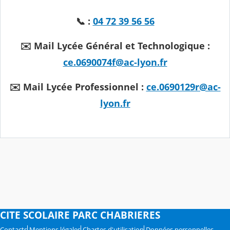
📞 :
04 72 39 56 56
✉️ Mail Lycée Général et Technologique :
ce.0690074f@ac-lyon.fr
✉️ Mail Lycée Professionnel :
ce.0690129r@ac-
lyon.fr
CITE SCOLAIRE PARC CHABRIERES
Contacts
Mentions légales
Chartes d'utilisation
Données personnelles