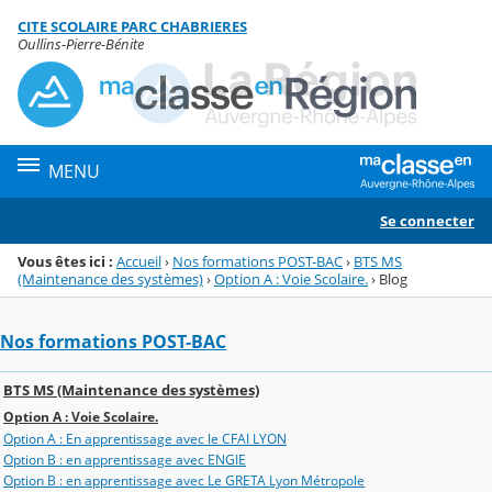
Panneau de gestion des cookies
CITE SCOLAIRE PARC CHABRIERES
Menu de la rubrique
Contenu
Oullins-Pierre-Bénite
MENU
Se connecter
Vous êtes ici :
Accueil
›
Nos formations POST-BAC
›
BTS MS
(Maintenance des systèmes)
›
Option A : Voie Scolaire.
›
Blog
Nos formations POST-BAC
BTS MS (Maintenance des systèmes)
Option A : Voie Scolaire.
Option A : En apprentissage avec le CFAI LYON
Option B : en apprentissage avec ENGIE
Option B : en apprentissage avec Le GRETA Lyon Métropole