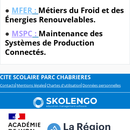
●
MFER
:
Métiers du Froid et des
Énergies Renouvelables.
●
MSPC
:
Maintenance des
Systèmes de Production
Connectés.
CITE SCOLAIRE PARC CHABRIERES
Contacts
Mentions légales
Chartes d'utilisation
Données personnelles