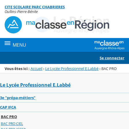
Panneau de gestion des cookies
CITE SCOLAIRE PARC CHABRIERES
Menu de la rubrique
Contenu
Oullins-Pierre-Bénite
MENU
Se connecter
Vous êtes ici :
Accueil
›
Le Lycée Professionnel E.Labbé
›
BAC PRO
Le Lycée Professionnel E.Labbé
3e "prépa-métiers"
CAP IFCA
BAC PRO
BAC PRO CIEL