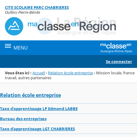
Panneau de gestion des cookies
CITE SCOLAIRE PARC CHABRIERES
Menu de la rubrique
Contenu
Oullins-Pierre-Bénite
MENU
Se connecter
Vous êtes ici :
Accueil
›
Relation école entreprise
›
Mission locale, france
travail, autres partenaires
Relation école entreprise
Taxe d'apprentissage LP Edmond LABBE
Bureau des entreprises
Taxe d'apprentissage LGT CHABRIERES