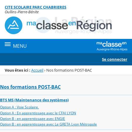
Panneau de gestion des cookies
CITE SCOLAIRE PARC CHABRIERES
Menu de la rubrique
Contenu
Oullins-Pierre-Bénite
MENU
Se connecter
Vous êtes ici :
Accueil
›
Nos formations POST-BAC
Nos formations POST-BAC
BTS MS (Maintenance des systèmes)
Option A : Voie Scolaire.
Option A : En apprentissage avec le CFAI LYON
Option B : en apprentissage avec ENGIE
Option B : en apprentissage avec Le GRETA Lyon Métropole