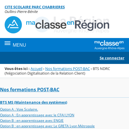
Panneau de gestion des cookies
CITE SCOLAIRE PARC CHABRIERES
Menu de la rubrique
Contenu
Oullins-Pierre-Bénite
MENU
Se connecter
Vous êtes ici :
Accueil
›
Nos formations POST-BAC
›
BTS NDRC
(Négociation Digitalisation de la Relation Client)
Nos formations POST-BAC
BTS MS (Maintenance des systèmes)
Option A : Voie Scolaire.
Option A : En apprentissage avec le CFAI LYON
Option B : en apprentissage avec ENGIE
Option B : en apprentissage avec Le GRETA Lyon Métropole