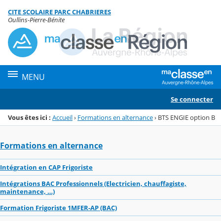
Panneau de gestion des cookies
CITE SCOLAIRE PARC CHABRIERES
Menu de la rubrique
Contenu
Oullins-Pierre-Bénite
MENU
Se connecter
Vous êtes ici :
Accueil
›
Formations en alternance
›
BTS ENGIE option B
Formations en alternance
Intégration en CAP Frigoriste
Intégrations BAC Professionnels (Electricien, chauffagiste,
maintenance, …)
Formation Frigoriste 1MFER-AP (BAC)