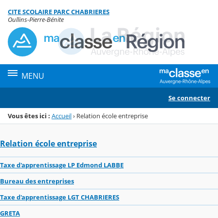
Panneau de gestion des cookies
CITE SCOLAIRE PARC CHABRIERES
Menu de la rubrique
Contenu
Oullins-Pierre-Bénite
MENU
Se connecter
Vous êtes ici :
Accueil
›
Relation école entreprise
Relation école entreprise
Taxe d'apprentissage LP Edmond LABBE
Bureau des entreprises
Taxe d'apprentissage LGT CHABRIERES
GRETA