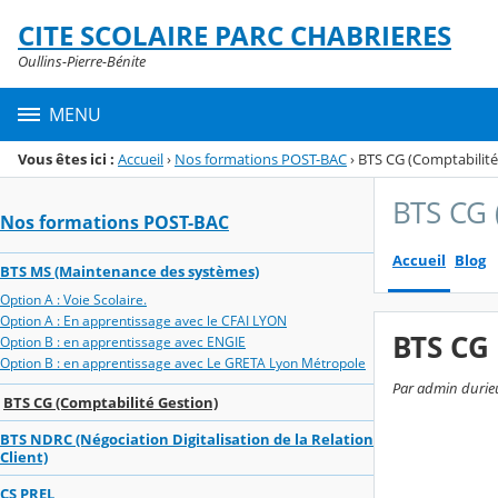
Panneau de gestion des cookies
CITE SCOLAIRE PARC CHABRIERES
Menu de la rubrique
Contenu
Oullins-Pierre-Bénite
MENU
Vous êtes ici :
Accueil
›
Nos formations POST-BAC
›
BTS CG (Comptabilité
BTS CG 
Nos formations POST-BAC
Accueil
Blog
BTS MS (Maintenance des systèmes)
Option A : Voie Scolaire.
Option A : En apprentissage avec le CFAI LYON
BTS CG 
Option B : en apprentissage avec ENGIE
Option B : en apprentissage avec Le GRETA Lyon Métropole
Par admin durieux
BTS CG (Comptabilité Gestion)
BTS NDRC (Négociation Digitalisation de la Relation
Client)
CS PREL