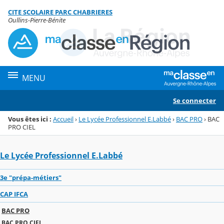
Panneau de gestion des cookies
CITE SCOLAIRE PARC CHABRIERES
Menu de la rubrique
Contenu
Oullins-Pierre-Bénite
MENU
Se connecter
Vous êtes ici :
Accueil
›
Le Lycée Professionnel E.Labbé
›
BAC PRO
›
BAC
PRO CIEL
Le Lycée Professionnel E.Labbé
3e "prépa-métiers"
CAP IFCA
BAC PRO
BAC PRO CIEL