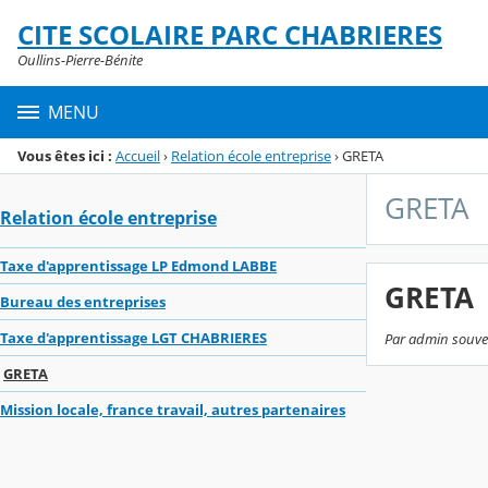
Panneau de gestion des cookies
CITE SCOLAIRE PARC CHABRIERES
Menu de la rubrique
Contenu
Oullins-Pierre-Bénite
MENU
Vous êtes ici :
Accueil
›
Relation école entreprise
›
GRETA
GRETA
Relation école entreprise
Taxe d'apprentissage LP Edmond LABBE
GRETA
Bureau des entreprises
Taxe d'apprentissage LGT CHABRIERES
Par admin souvet
GRETA
Mission locale, france travail, autres partenaires