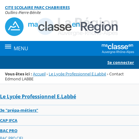
Panneau de gestion des cookies
CITE SCOLAIRE PARC CHABRIERES
Menu de la rubrique
Contenu
Oullins-Pierre-Bénite
MENU
Se connecter
Vous êtes ici :
Accueil
›
Le Lycée Professionnel E.Labbé
›
Contact
Edmond LABBE
Le Lycée Professionnel E.Labbé
3e "prépa-métiers"
CAP IFCA
BAC PRO
BAC PRO CIEL