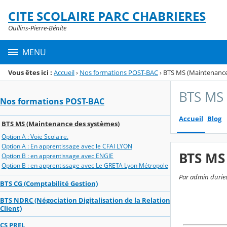
Panneau de gestion des cookies
CITE SCOLAIRE PARC CHABRIERES
Menu de la rubrique
Contenu
Oullins-Pierre-Bénite
MENU
Vous êtes ici :
Accueil
›
Nos formations POST-BAC
›
BTS MS (Maintenance
BTS MS 
Nos formations POST-BAC
Accueil
Blog
BTS MS (Maintenance des systèmes)
Option A : Voie Scolaire.
Option A : En apprentissage avec le CFAI LYON
BTS MS
Option B : en apprentissage avec ENGIE
Option B : en apprentissage avec Le GRETA Lyon Métropole
Par admin durieu
BTS CG (Comptabilité Gestion)
BTS NDRC (Négociation Digitalisation de la Relation
Client)
CS PREL