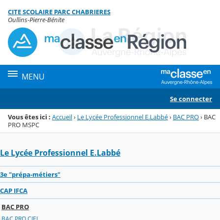
Panneau de gestion des cookies
CITE SCOLAIRE PARC CHABRIERES
Menu de la rubrique
Contenu
Oullins-Pierre-Bénite
MENU
Se connecter
Vous êtes ici :
Accueil
›
Le Lycée Professionnel E.Labbé
›
BAC PRO
›
BAC
PRO MSPC
Le Lycée Professionnel E.Labbé
3e "prépa-métiers"
CAP IFCA
BAC PRO
BAC PRO CIEL