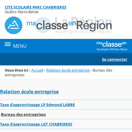
Panneau de gestion des cookies
CITE SCOLAIRE PARC CHABRIERES
Menu de la rubrique
Contenu
Oullins-Pierre-Bénite
MENU
Se connecter
Vous êtes ici :
Accueil
›
Relation école entreprise
›
Bureau des
entreprises
Relation école entreprise
Taxe d'apprentissage LP Edmond LABBE
Bureau des entreprises
Taxe d'apprentissage LGT CHABRIERES