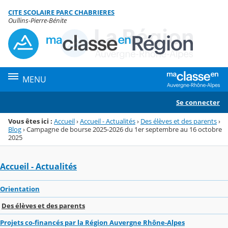
Panneau de gestion des cookies
CITE SCOLAIRE PARC CHABRIERES
Menu de la rubrique
Contenu
Oullins-Pierre-Bénite
MENU
Se connecter
Vous êtes ici :
Accueil
›
Accueil - Actualités
›
Des élèves et des parents
›
Blog
›
Campagne de bourse 2025-2026 du 1er septembre au 16 octobre
2025
Accueil - Actualités
Orientation
Des élèves et des parents
Projets co-financés par la Région Auvergne Rhône-Alpes