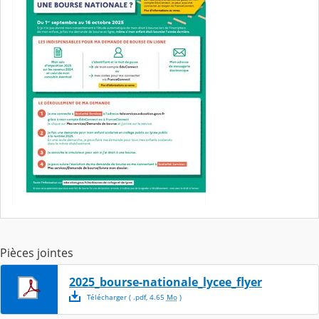
Pièces jointes
2025_bourse-nationale_lycee_flyer
Télécharger
( .
pdf
,
4.65
Mo
)