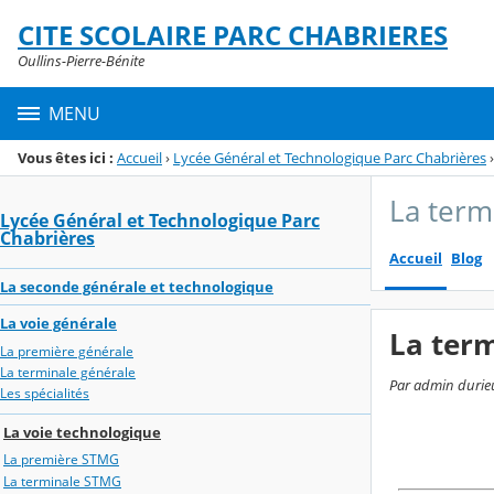
Panneau de gestion des cookies
CITE SCOLAIRE PARC CHABRIERES
Menu de la rubrique
Contenu
Oullins-Pierre-Bénite
MENU
Vous êtes ici :
Accueil
›
Lycée Général et Technologique Parc Chabrières
›
La term
Lycée Général et Technologique Parc
Chabrières
Accueil
Blog
La seconde générale et technologique
La voie générale
La ter
La première générale
La terminale générale
Par admin durieu
Les spécialités
La voie technologique
La première STMG
La terminale STMG