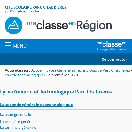
Panneau de gestion des cookies
CITE SCOLAIRE PARC CHABRIERES
Menu de la rubrique
Contenu
Oullins-Pierre-Bénite
MENU
Se connecter
Vous êtes ici :
Accueil
›
Lycée Général et Technologique Parc Chabrières
›
La voie technologique
›
La première STI2D
Lycée Général et Technologique Parc Chabrières
La seconde générale et technologique
La voie générale
La première générale
La terminale générale