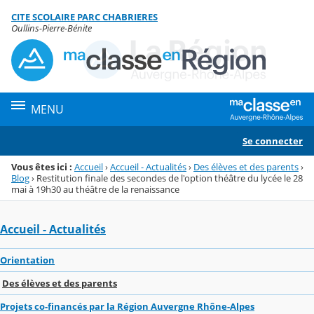
Panneau de gestion des cookies
CITE SCOLAIRE PARC CHABRIERES
Menu de la rubrique
Contenu
Oullins-Pierre-Bénite
MENU
Se connecter
Vous êtes ici :
Accueil
›
Accueil - Actualités
›
Des élèves et des parents
›
Blog
›
Restitution finale des secondes de l'option théâtre du lycée le 28
mai à 19h30 au théâtre de la renaissance
Accueil - Actualités
Orientation
Des élèves et des parents
Projets co-financés par la Région Auvergne Rhône-Alpes