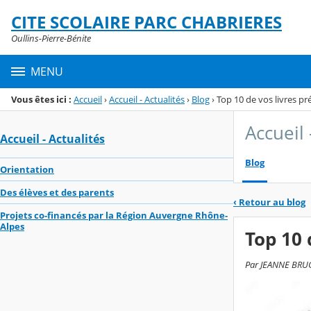
Panneau de gestion des cookies
CITE SCOLAIRE PARC CHABRIERES
Menu de la rubrique
Contenu
Oullins-Pierre-Bénite
MENU
Vous êtes ici :
Accueil
›
Accueil - Actualités
›
Blog
›
Top 10 de vos livres pr
Accueil 
Accueil - Actualités
Blog
Orientation
Des élèves et des parents
‹
Retour au blog
Projets co-financés par la Région Auvergne Rhône-
Alpes
Top 10 
Par JEANNE BRUGNE