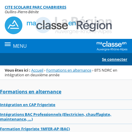
Panneau de gestion des cookies
CITE SCOLAIRE PARC CHABRIERES
Menu de la rubrique
Contenu
Oullins-Pierre-Bénite
MENU
Se connecter
Vous êtes ici :
Accueil
›
Formations en alternance
›
BTS NDRC en
intégration en deuxième année
Formations en alternance
Intégration en CAP Frigoriste
Intégrations BAC Professionnels (Electricien, chauffagiste,
maintenance, …)
Formation Frigoriste 1MFER-AP (BAC)